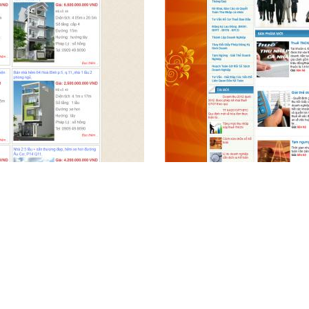
NG 181
MẪU B