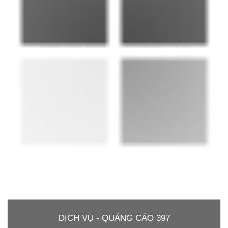
DỊCH VỤ - QUẢNG CÁO 397