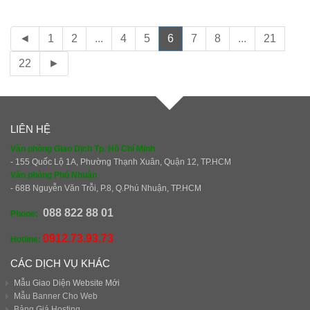
◄
1
2
...
4
5
6
7
8
...
21
22
►
LIÊN HỆ
Văn phòng Giao Dịch Tp. Hồ Chí Minh
- 155 Quốc Lộ 1A, Phường Thạnh Xuân, Quận 12, TP.HCM
Văn phòng Phú Nhuận
- 68B Nguyễn Văn Trỗi, P.8, Q.Phú Nhuận, TP.HCM
088 822 88 01
Phone:
0912.73.93.73
Hotline:
CÁC DỊCH VỤ KHÁC
Mẫu Giao Diện Website Mới
Mẫu Banner Cho Web
Bảng Giá Hosting