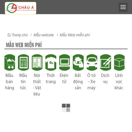
Trang chủ
Mẫu website
Mẫu Web miễn phí
MẪU WEB MIỄN PHÍ
Mẫu
Mẫu
Nội
Thời
Điện
Bất
Ô tô
Dịch
Lĩnh
bán
tin
thất
trang
tử
động
- Xe
vụ
vực
hàng
tức
- Vật
sản
máy
khác
liệu